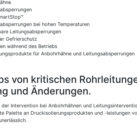
ähne
sabsperrungen
martStop™
sabsperrungen bei hohen Temperaturen
bare Leitungsabsperrungen
r Gefrierschutz
en während des Betriebs
gungsprodukte für Anbohrhähne und Leitungsabsperrungen
bs von kritischen Rohrleitun
ng und Änderungen.
t der Intervention bei Anbohrhähnen und Leitungsinterventi
ite Palette an Druckisolierungsprodukten und -leistungen vo
nerlässlich.