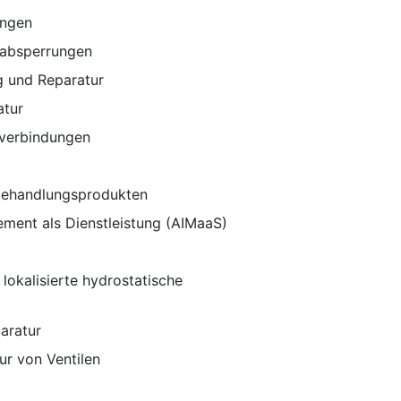
ungen
sabsperrungen
g und Reparatur
atur
bverbindungen
behandlungsprodukten
ement als Dienstleistung (AIMaaS)
 lokalisierte hydrostatische
aratur
ur von Ventilen