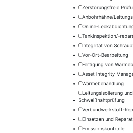
Zerstörungsfreie Prüf
Anbohrhähne/Leitung
Online-Leckabdichtun
Tankinspektion/-repar
Integrität von Schrau
Vor-Ort-Bearbeitung
Fertigung von Wärme
Asset Integrity Manag
Wärmebehandlung
Leitungsisolierung und
Schweißnahtprüfung
Verbundwerkstoff-Rep
Einsetzen und Reparat
Emissionskontrolle